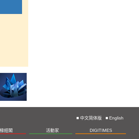
■
中文简体版
■
English
椽經閣
活動家
DIGITIMES