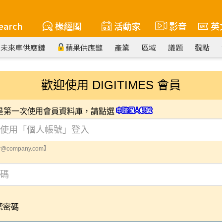
earch
椽經閣
活動家
影音
英
未來車供應鏈
蘋果供應鏈
產業
區域
議題
觀點
歡迎使用 DIGITIMES 會員
您是第一次使用會員資料庫，請點選
@company.com】
號密碼