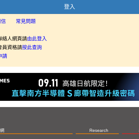
登入
用信
常見問題
聯絡人網頁請
由此登入
會員資格請
按此查詢
申請
網
Research