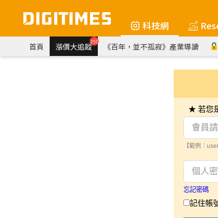
科技網
Res
257
首頁
漲價大追蹤
《百年，並不孤寂》產業導讀
★ 若
【範例：user
忘記密碼
記住帳