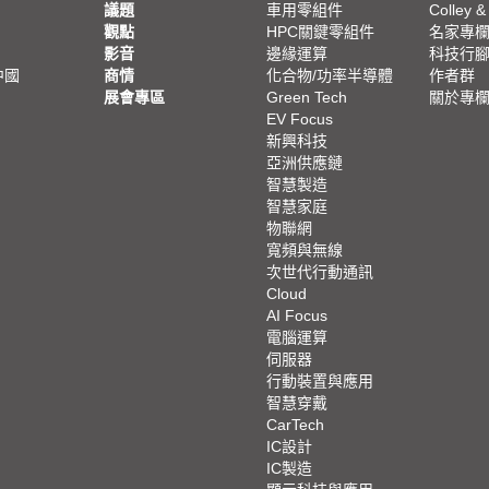
議題
車用零組件
Colley &
觀點
HPC關鍵零組件
名家專
影音
邊緣運算
科技行
中國
商情
化合物/功率半導體
作者群
展會專區
Green Tech
關於專
EV Focus
新興科技
亞洲供應鏈
智慧製造
智慧家庭
物聯網
寬頻與無線
次世代行動通訊
Cloud
AI Focus
電腦運算
伺服器
行動裝置與應用
智慧穿戴
CarTech
IC設計
IC製造