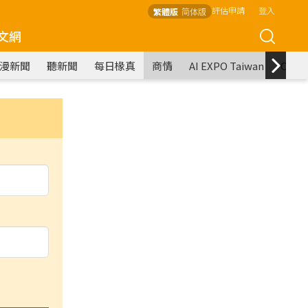
評估申請
登入
繁體版
简体版
文網
漫新聞
聽新聞
每日椽真
商情
AI EXPO Taiwan
COM