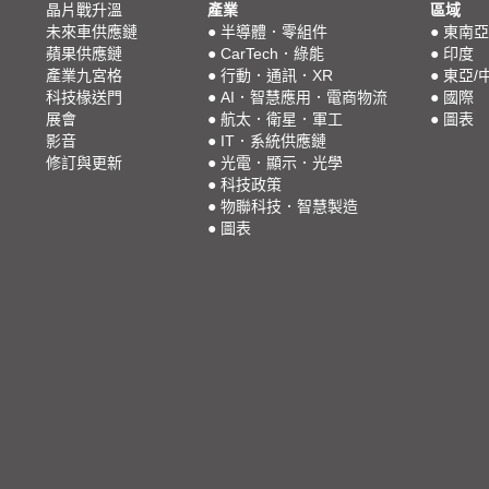
晶片戰升溫
產業
區域
未來車供應鏈
●
半導體．零組件
●
東南亞
蘋果供應鏈
●
CarTech．綠能
●
印度
產業九宮格
●
行動．通訊．XR
●
東亞/
科技椽送門
●
AI．智慧應用．電商物流
●
國際
展會
●
航太．衛星．軍工
●
圖表
影音
●
IT．系統供應鏈
修訂與更新
●
光電．顯示．光學
●
科技政策
●
物聯科技．智慧製造
●
圖表