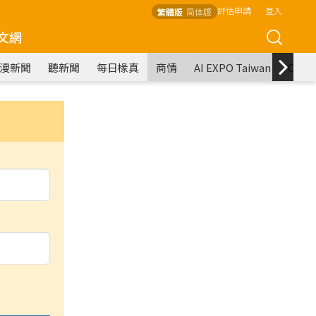
評估申請
登入
繁體版
简体版
文網
漫新聞
聽新聞
每日椽真
商情
AI EXPO Taiwan
COM