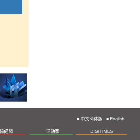
■
中文简体版
■
English
椽經閣
活動家
DIGITIMES