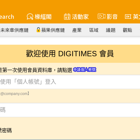
earch
椽經閣
活動家
影音
英
未來車供應鏈
蘋果供應鏈
產業
區域
議題
觀點
歡迎使用 DIGITIMES 會員
您是第一次使用會員資料庫，請點選
@company.com】
號密碼