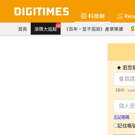
科技網
Res
259
首頁
漲價大追蹤
《百年，並不孤寂》產業導讀
★ 若
【範例：user
忘記密碼
記住帳