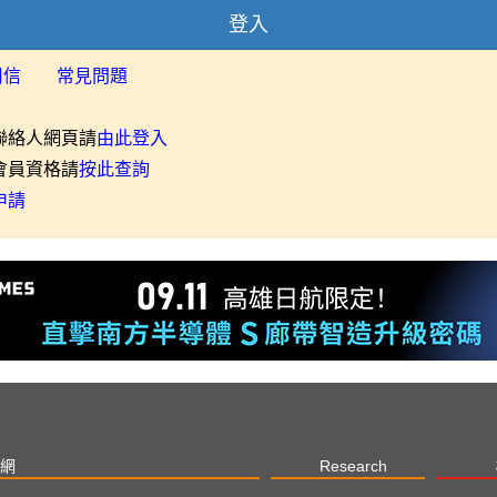
登入
用信
常見問題
聯絡人網頁請
由此登入
會員資格請
按此查詢
申請
網
Research