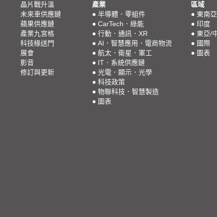
晶片戰升溫
產業
區域
未來車供應鏈
●
半導體．零組件
●
東南亞
蘋果供應鏈
●
CarTech．綠能
●
印度
產業九宮格
●
行動．通訊．XR
●
東亞/
科技椽送門
●
AI．智慧應用．電商物流
●
國際
展會
●
航太．衛星．軍工
●
圖表
影音
●
IT．系統供應鏈
修訂與更新
●
光電．顯示．光學
●
科技政策
●
物聯科技．智慧製造
●
圖表