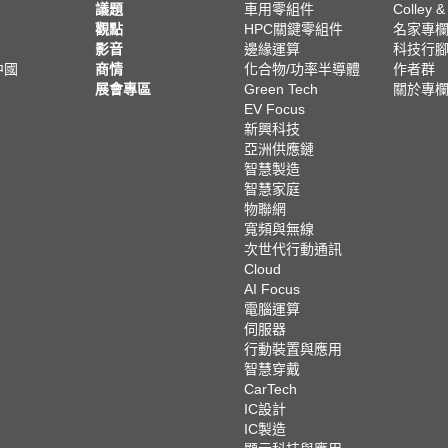
議題
車用零組件
Colley &
觀點
HPC關鍵零組件
名家專
影音
邊緣運算
科技行
中國
商情
化合物/功率半導體
作者群
展會專區
Green Tech
關於專
EV Focus
新興科技
亞洲供應鏈
智慧製造
智慧家庭
物聯網
寬頻與無線
次世代行動通訊
Cloud
AI Focus
電腦運算
伺服器
行動裝置與應用
智慧穿戴
CarTech
IC設計
IC製造