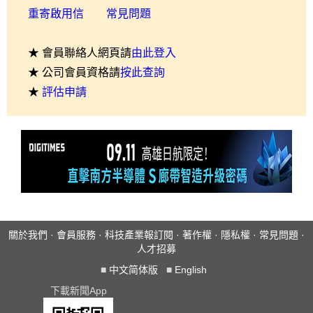
重寄啟用信
常見問題
★ 會員聯絡人網頁請
由此登入
★ 公司會員資格請
按此查詢
★
評估申請
關於我們
·
會員服務
·
科技產業報訂閱
·
著作權
·
隱私權
·
常見問題
·
人才招募
■
中文简体版
■
English
下載新聞App