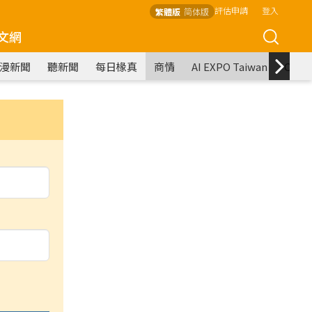
評估申請
登入
繁體版
简体版
文網
漫新聞
聽新聞
每日椽真
商情
AI EXPO Taiwan
COM