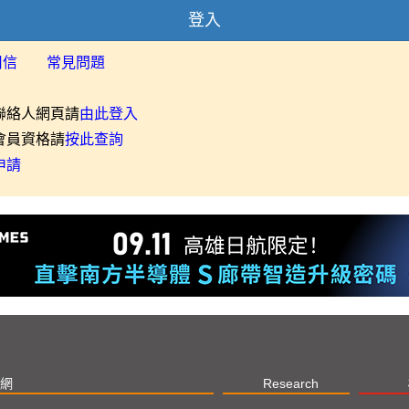
登入
用信
常見問題
聯絡人網頁請
由此登入
會員資格請
按此查詢
申請
網
Research