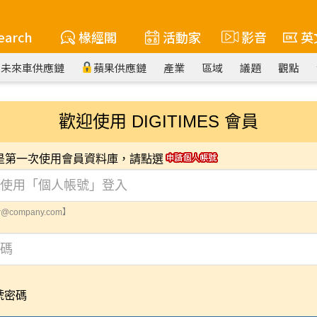
earch
椽經閣
活動家
影音
英
未來車供應鏈
蘋果供應鏈
產業
區域
議題
觀點
歡迎使用 DIGITIMES 會員
您是第一次使用會員資料庫，請點選
@company.com】
號密碼