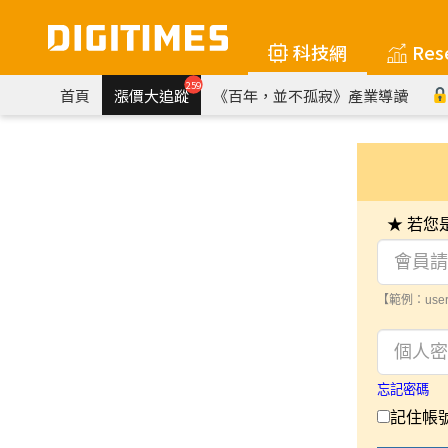
科技網
Res
259
首頁
漲價大追蹤
《百年，並不孤寂》產業導讀
★ 若
【範例：user
忘記密碼
記住帳