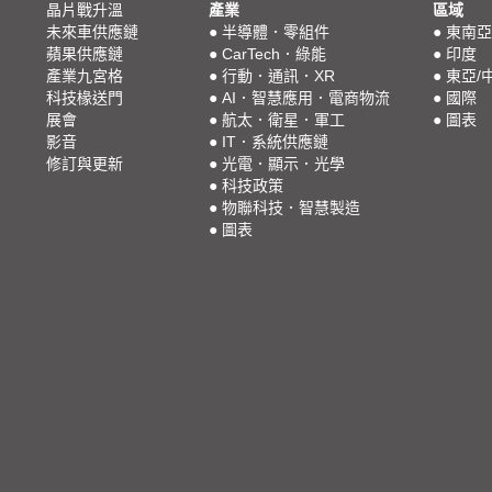
晶片戰升溫
產業
區域
未來車供應鏈
●
半導體．零組件
●
東南亞
蘋果供應鏈
●
CarTech．綠能
●
印度
產業九宮格
●
行動．通訊．XR
●
東亞/
科技椽送門
●
AI．智慧應用．電商物流
●
國際
展會
●
航太．衛星．軍工
●
圖表
影音
●
IT．系統供應鏈
修訂與更新
●
光電．顯示．光學
●
科技政策
●
物聯科技．智慧製造
●
圖表