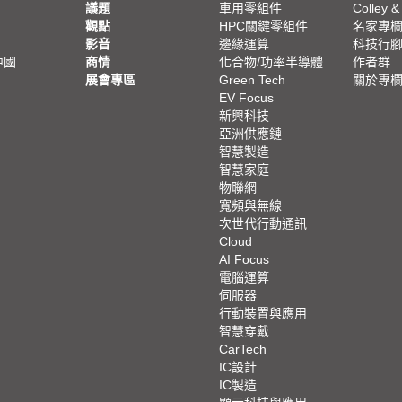
議題
車用零組件
Colley &
觀點
HPC關鍵零組件
名家專
影音
邊緣運算
科技行
中國
商情
化合物/功率半導體
作者群
展會專區
Green Tech
關於專
EV Focus
新興科技
亞洲供應鏈
智慧製造
智慧家庭
物聯網
寬頻與無線
次世代行動通訊
Cloud
AI Focus
電腦運算
伺服器
行動裝置與應用
智慧穿戴
CarTech
IC設計
IC製造