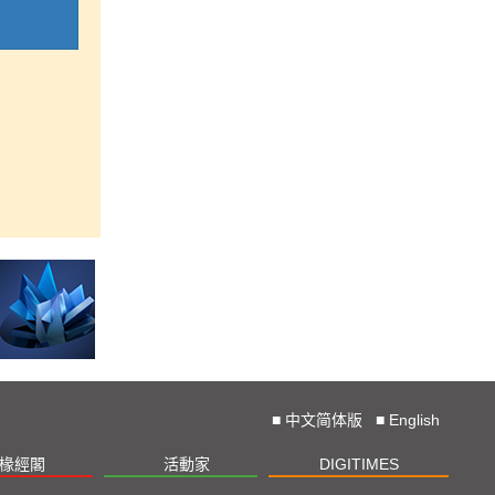
■
中文简体版
■
English
椽經閣
活動家
DIGITIMES