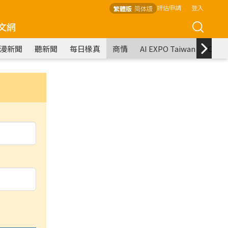
評估申請
登入
繁體版
简体版
文網
漫新聞
聽新聞
每日椽真
商情
AI EXPO Taiwan
COM