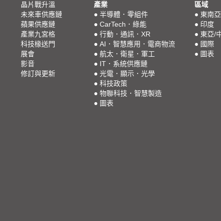
晶片戰升溫
產業
區域
未來車供應鏈
●
半導體．零組件
●
東南亞
蘋果供應鏈
●
CarTech．綠能
●
印度
產業九宮格
●
行動．通訊．XR
●
東亞/
科技椽送門
●
AI．智慧應用．電商物流
●
國際
展會
●
航太．衛星．軍工
●
圖表
影音
●
IT．系統供應鏈
修訂與更新
●
光電．顯示．光學
●
科技政策
●
物聯科技．智慧製造
●
圖表