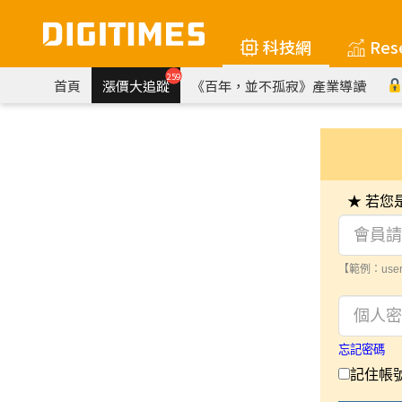
科技網
Res
259
首頁
漲價大追蹤
《百年，並不孤寂》產業導讀
★ 若
【範例：user
忘記密碼
記住帳