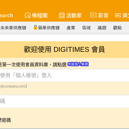
earch
椽經閣
活動家
影音
英
未來車供應鏈
蘋果供應鏈
產業
區域
議題
觀點
歡迎使用 DIGITIMES 會員
您是第一次使用會員資料庫，請點選
@company.com】
號密碼