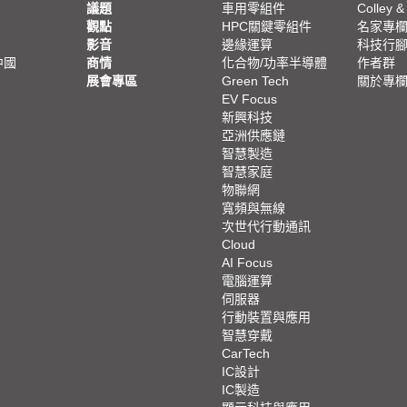
議題
車用零組件
Colley &
觀點
HPC關鍵零組件
名家專
影音
邊緣運算
科技行
中國
商情
化合物/功率半導體
作者群
展會專區
Green Tech
關於專
EV Focus
新興科技
亞洲供應鏈
智慧製造
智慧家庭
物聯網
寬頻與無線
次世代行動通訊
Cloud
AI Focus
電腦運算
伺服器
行動裝置與應用
智慧穿戴
CarTech
IC設計
IC製造