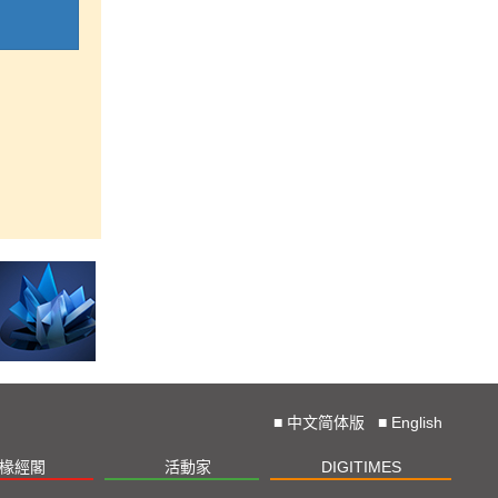
■
中文简体版
■
English
椽經閣
活動家
DIGITIMES