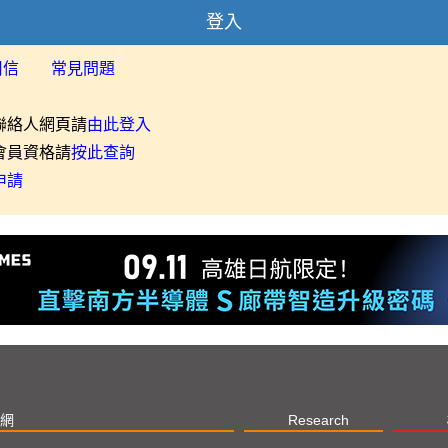
登入
用信
常見問題
聯絡人網頁請
由此登入
會員資格請
按此查詢
申請
網
Research