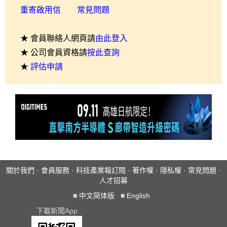
重寄啟用信
常見問題
★ 會員聯絡人網頁請
由此登入
★ 公司會員資格請
按此查詢
★
評估申請
關於我們
·
會員服務
·
科技產業報訂閱
·
著作權
·
隱私權
·
常見問題
·
人才招募
■
中文简体版
■
English
下載新聞App