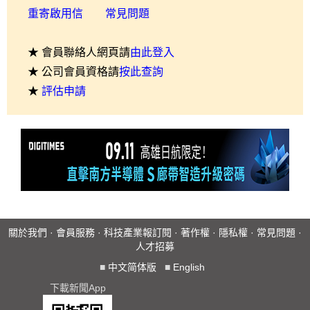
重寄啟用信
常見問題
★ 會員聯絡人網頁請
由此登入
★ 公司會員資格請
按此查詢
★
評估申請
關於我們
·
會員服務
·
科技產業報訂閱
·
著作權
·
隱私權
·
常見問題
·
人才招募
■
中文简体版
■
English
下載新聞App