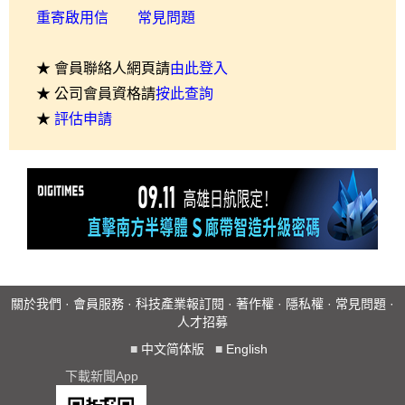
重寄啟用信
常見問題
★ 會員聯絡人網頁請
由此登入
★ 公司會員資格請
按此查詢
★
評估申請
關於我們
·
會員服務
·
科技產業報訂閱
·
著作權
·
隱私權
·
常見問題
·
人才招募
■
中文简体版
■
English
下載新聞App