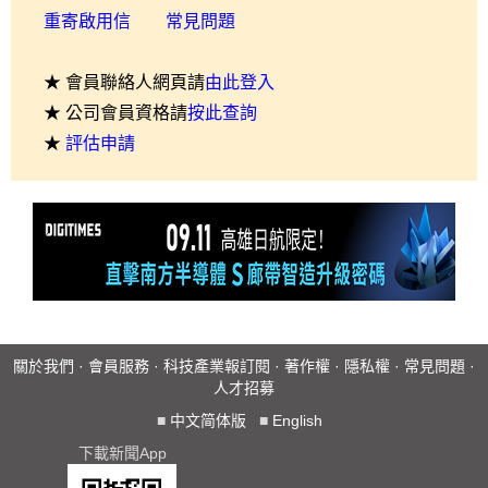
重寄啟用信
常見問題
★ 會員聯絡人網頁請
由此登入
★ 公司會員資格請
按此查詢
★
評估申請
關於我們
·
會員服務
·
科技產業報訂閱
·
著作權
·
隱私權
·
常見問題
·
人才招募
■
中文简体版
■
English
下載新聞App