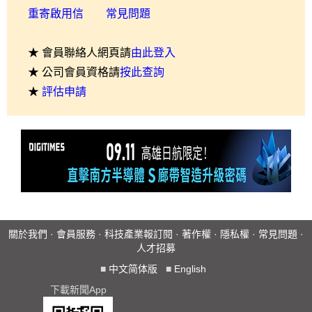
重寄啟用信
常見問題
★ 會員聯絡人網頁請
由此登入
★ 公司會員資格請
按此查詢
★
評估申請
關於我們
·
會員服務
·
科技產業報訂閱
·
著作權
·
隱私權
·
常見問題
·
人才招募
■
中文简体版
■
English
下載新聞App