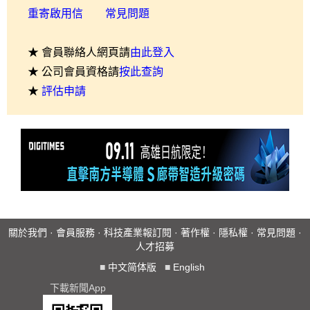
重寄啟用信
常見問題
★ 會員聯絡人網頁請
由此登入
★ 公司會員資格請
按此查詢
★
評估申請
關於我們
·
會員服務
·
科技產業報訂閱
·
著作權
·
隱私權
·
常見問題
·
人才招募
■
中文简体版
■
English
下載新聞App