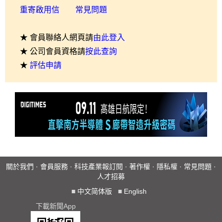
重寄啟用信
常見問題
★ 會員聯絡人網頁請
由此登入
★ 公司會員資格請
按此查詢
★
評估申請
關於我們
·
會員服務
·
科技產業報訂閱
·
著作權
·
隱私權
·
常見問題
·
人才招募
■
中文简体版
■
English
下載新聞App