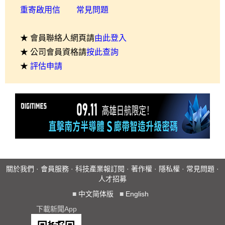
重寄啟用信
常見問題
★ 會員聯絡人網頁請
由此登入
★ 公司會員資格請
按此查詢
★
評估申請
關於我們
·
會員服務
·
科技產業報訂閱
·
著作權
·
隱私權
·
常見問題
·
人才招募
■
中文简体版
■
English
下載新聞App