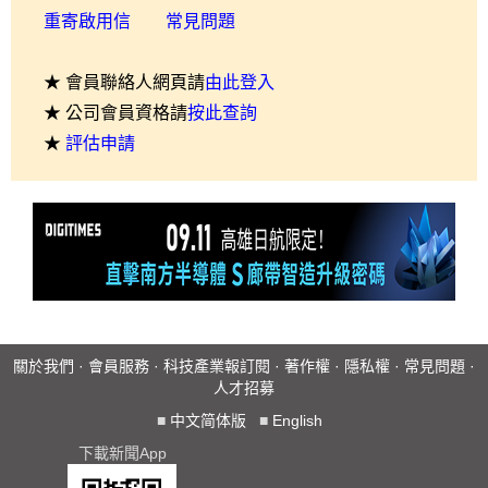
重寄啟用信
常見問題
★ 會員聯絡人網頁請
由此登入
★ 公司會員資格請
按此查詢
★
評估申請
關於我們
·
會員服務
·
科技產業報訂閱
·
著作權
·
隱私權
·
常見問題
·
人才招募
■
中文简体版
■
English
下載新聞App