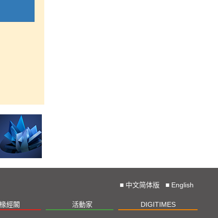
■
中文简体版
■
English
椽經閣
活動家
DIGITIMES