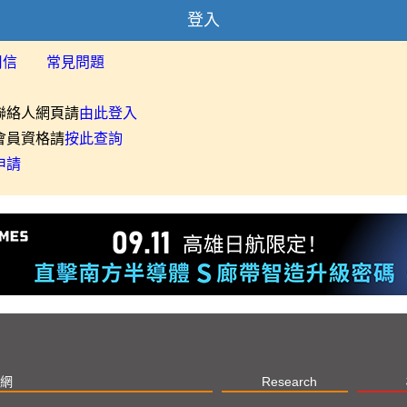
登入
用信
常見問題
聯絡人網頁請
由此登入
會員資格請
按此查詢
申請
網
Research