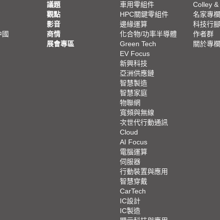
議題
車用零組件
Colley &
觀點
HPC關鍵零組件
名家專
影音
邊緣運算
科技行
中國
商情
化合物/功率半導體
作者群
展會專區
Green Tech
關於專
EV Focus
新興科技
亞洲供應鏈
智慧製造
智慧家庭
物聯網
寬頻與無線
次世代行動通訊
Cloud
AI Focus
電腦運算
伺服器
行動裝置與應用
智慧穿戴
CarTech
IC設計
IC製造