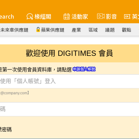
earch
椽經閣
活動家
影音
英
未來車供應鏈
蘋果供應鏈
產業
區域
議題
觀點
歡迎使用 DIGITIMES 會員
您是第一次使用會員資料庫，請點選
@company.com】
號密碼