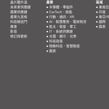
晶片戰升溫
產業
區域
未來車供應鏈
●
半導體．零組件
●
東南亞
蘋果供應鏈
●
CarTech．綠能
●
印度
產業九宮格
●
行動．通訊．XR
●
東亞/
科技椽送門
●
AI．智慧應用．電商物流
●
國際
展會
●
航太．衛星．軍工
●
圖表
影音
●
IT．系統供應鏈
修訂與更新
●
光電．顯示．光學
●
科技政策
●
物聯科技．智慧製造
●
圖表