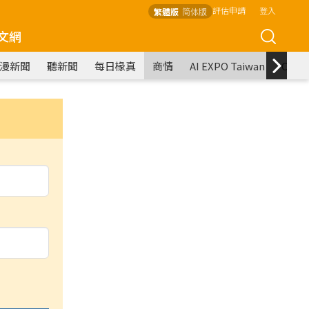
評估申請
登入
繁體版
简体版
文網
漫新聞
聽新聞
每日椽真
商情
AI EXPO Taiwan
COM