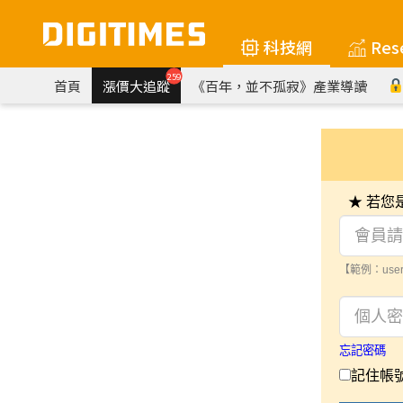
科技網
Res
259
首頁
漲價大追蹤
《百年，並不孤寂》產業導讀
★ 若
【範例：user
忘記密碼
記住帳