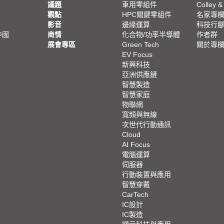
議題
車用零組件
Colley &
觀點
HPC關鍵零組件
名家專
影音
邊緣運算
科技行
中國
商情
化合物/功率半導體
作者群
展會專區
Green Tech
關於專
EV Focus
新興科技
亞洲供應鏈
智慧製造
智慧家庭
物聯網
寬頻與無線
次世代行動通訊
Cloud
AI Focus
電腦運算
伺服器
行動裝置與應用
智慧穿戴
CarTech
IC設計
IC製造