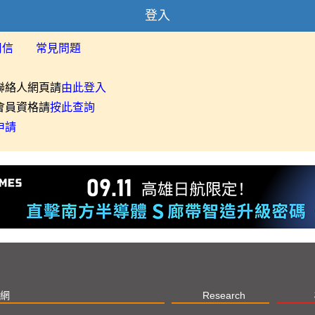
登入
用信
常見問題
聯絡人網頁請
由此登入
會員資格請
按此查詢
申請
網
Research