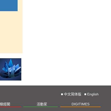
■
中文简体版
■
English
椽經閣
活動家
DIGITIMES