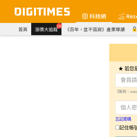
科技網
Res
259
首頁
漲價大追蹤
《百年，並不孤寂》產業導讀
★ 若
【範例：user
忘記密碼
記住帳