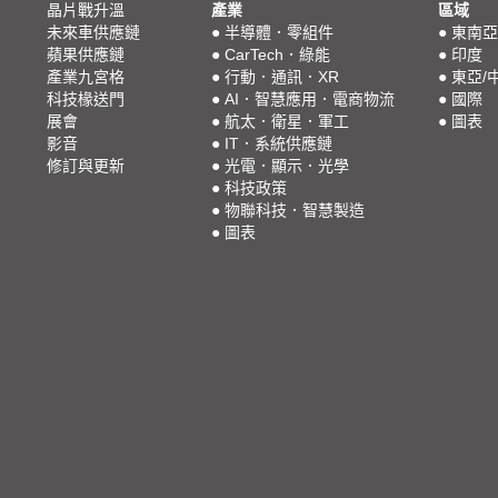
晶片戰升溫
產業
區域
未來車供應鏈
●
半導體．零組件
●
東南亞
蘋果供應鏈
●
CarTech．綠能
●
印度
產業九宮格
●
行動．通訊．XR
●
東亞/
科技椽送門
●
AI．智慧應用．電商物流
●
國際
展會
●
航太．衛星．軍工
●
圖表
影音
●
IT．系統供應鏈
修訂與更新
●
光電．顯示．光學
●
科技政策
●
物聯科技．智慧製造
●
圖表