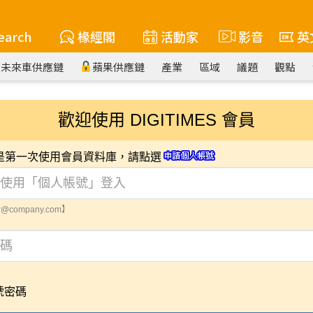
earch
椽經閣
活動家
影音
英
未來車供應鏈
蘋果供應鏈
產業
區域
議題
觀點
歡迎使用 DIGITIMES 會員
您是第一次使用會員資料庫，請點選
@company.com】
號密碼