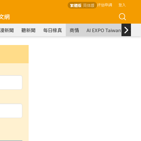
評估申請
登入
繁體版
简体版
文網
漫新聞
聽新聞
每日椽真
商情
AI EXPO Taiwan
COM