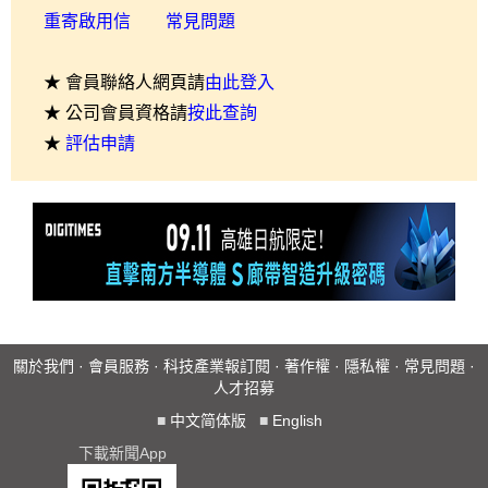
重寄啟用信
常見問題
★ 會員聯絡人網頁請
由此登入
★ 公司會員資格請
按此查詢
★
評估申請
關於我們
·
會員服務
·
科技產業報訂閱
·
著作權
·
隱私權
·
常見問題
·
人才招募
■
中文简体版
■
English
下載新聞App