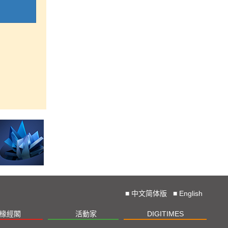
■
中文简体版
■
English
椽經閣
活動家
DIGITIMES