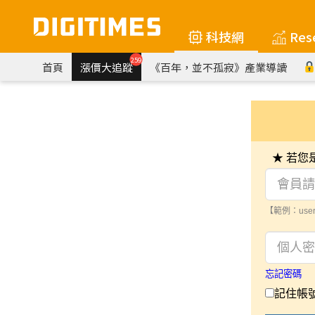
科技網
Res
259
首頁
漲價大追蹤
《百年，並不孤寂》產業導讀
★ 若
【範例：user
忘記密碼
記住帳