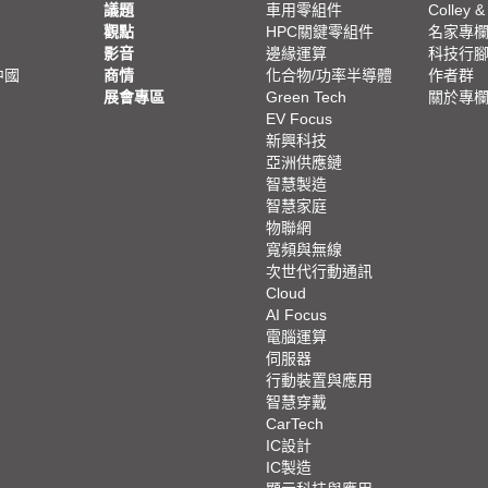
議題
車用零組件
Colley &
觀點
HPC關鍵零組件
名家專
影音
邊緣運算
科技行
中國
商情
化合物/功率半導體
作者群
展會專區
Green Tech
關於專
EV Focus
新興科技
亞洲供應鏈
智慧製造
智慧家庭
物聯網
寬頻與無線
次世代行動通訊
Cloud
AI Focus
電腦運算
伺服器
行動裝置與應用
智慧穿戴
CarTech
IC設計
IC製造