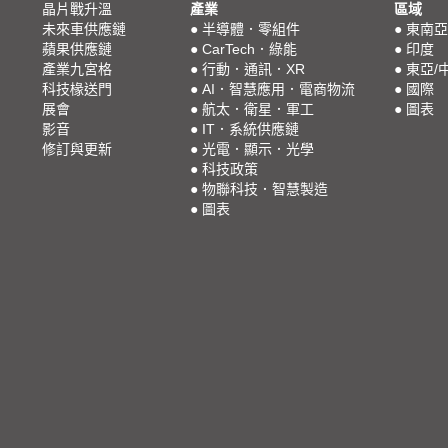
晶片戰升溫
產業
區域
未來車供應鏈
●
半導體．零組件
●
東南亞
蘋果供應鏈
●
CarTech．綠能
●
印度
產業九宮格
●
行動．通訊．XR
●
東亞/
科技椽送門
●
AI．智慧應用．電商物流
●
國際
展會
●
航太．衛星．軍工
●
圖表
影音
●
IT．系統供應鏈
修訂與更新
●
光電．顯示．光學
●
科技政策
●
物聯科技．智慧製造
●
圖表