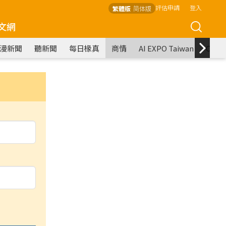
評估申請
登入
繁體版
简体版
文網
漫新聞
聽新聞
每日椽真
商情
AI EXPO Taiwan
COM