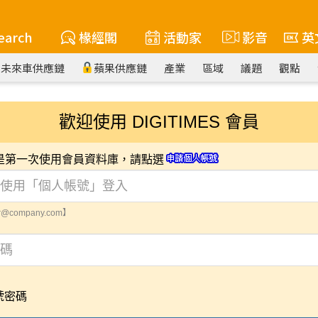
earch
椽經閣
活動家
影音
英
未來車供應鏈
蘋果供應鏈
產業
區域
議題
觀點
歡迎使用 DIGITIMES 會員
您是第一次使用會員資料庫，請點選
@company.com】
號密碼