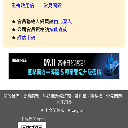
重寄啟用信
常見問題
★ 會員聯絡人網頁請
由此登入
★ 公司會員資格請
按此查詢
★
評估申請
關於我們
·
會員服務
·
科技產業報訂閱
·
著作權
·
隱私權
·
常見問題
·
人才招募
■
中文简体版
■
English
下載新聞App