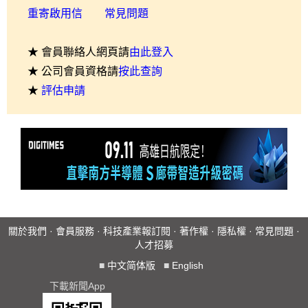
重寄啟用信
常見問題
★ 會員聯絡人網頁請
由此登入
★ 公司會員資格請
按此查詢
★
評估申請
關於我們
·
會員服務
·
科技產業報訂閱
·
著作權
·
隱私權
·
常見問題
·
人才招募
■
中文简体版
■
English
下載新聞App