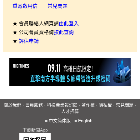
重寄啟用信
常見問題
★ 會員聯絡人網頁請
由此登入
★ 公司會員資格請
按此查詢
★
評估申請
關於我們
·
會員服務
·
科技產業報訂閱
·
著作權
·
隱私權
·
常見問題
·
人才招募
■
中文简体版
■
English
下載新聞App