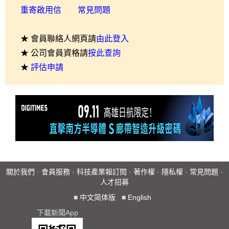
重寄啟用信
常見問題
★ 會員聯絡人網頁請
由此登入
★ 公司會員資格請
按此查詢
★
評估申請
關於我們
·
會員服務
·
科技產業報訂閱
·
著作權
·
隱私權
·
常見問題
·
人才招募
■
中文简体版
■
English
下載新聞App