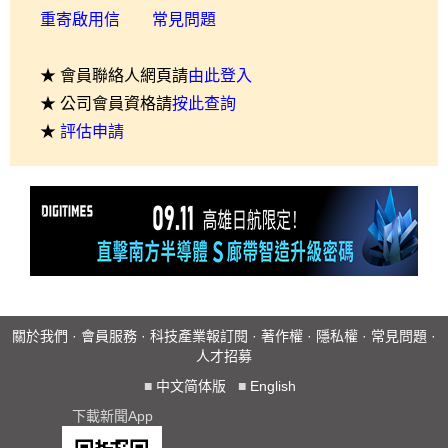
重寄啟用信
常見問題
★ 會員聯絡人網頁請
由此登入
★ 公司會員資格請
按此查詢
★
評估申請
關於我們
·
會員服務
·
科技產業報訂閱
·
著作權
·
隱私權
·
常見問題
·
人才招募
■
中文简体版
■
English
下載新聞App