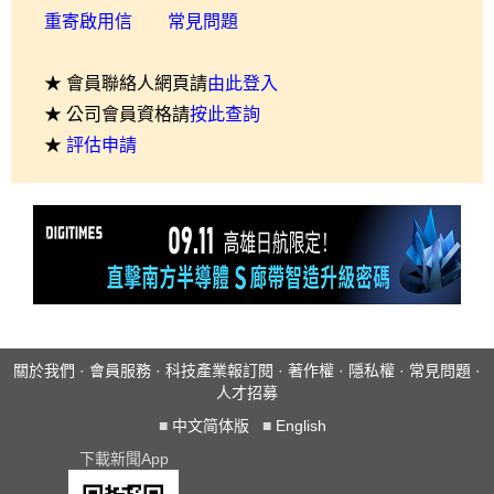
重寄啟用信
常見問題
★ 會員聯絡人網頁請
由此登入
★ 公司會員資格請
按此查詢
★
評估申請
關於我們
·
會員服務
·
科技產業報訂閱
·
著作權
·
隱私權
·
常見問題
·
人才招募
■
中文简体版
■
English
下載新聞App