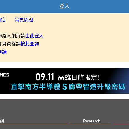
登入
用信
常見問題
聯絡人網頁請
由此登入
會員資格請
按此查詢
申請
網
Research