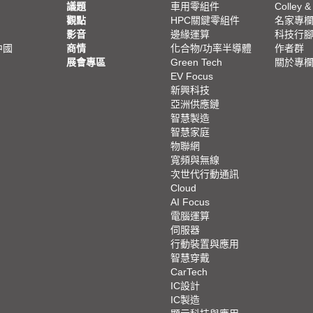
議題
車用零組件
Colley &
觀點
HPC關鍵零組件
名家專
影音
邊緣運算
科技行
中國
商情
化合物/功率半導體
作者群
展會專區
Green Tech
關於專
EV Focus
新興科技
亞洲供應鏈
智慧製造
智慧家庭
物聯網
寬頻與無線
次世代行動通訊
Cloud
AI Focus
電腦運算
伺服器
行動裝置與應用
智慧穿戴
CarTech
IC設計
IC製造