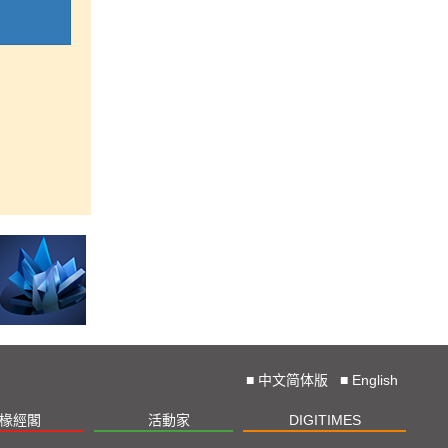
■
中文简体版
■
English
椽經閣
活動家
DIGITIMES