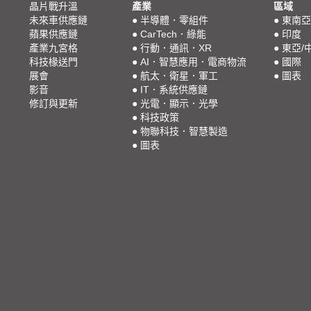
晶片戰升溫
產業
區域
未來車供應鏈
●
半導體．零組件
●
東南亞
蘋果供應鏈
●
CarTech．綠能
●
印度
產業九宮格
●
行動．通訊．XR
●
東亞/
科技椽送門
●
AI．智慧應用．電商物流
●
國際
展會
●
航太．衛星．軍工
●
圖表
影音
●
IT．系統供應鏈
修訂與更新
●
光電．顯示．光學
●
科技政策
●
物聯科技．智慧製造
●
圖表