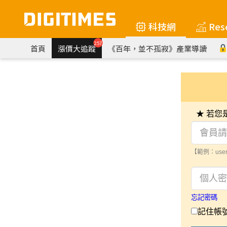
科技網
Res
257
首頁
漲價大追蹤
《百年，並不孤寂》產業導讀
★ 若
【範例：user
忘記密碼
記住帳