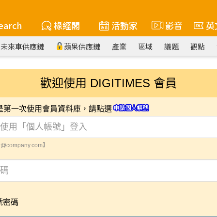
earch
椽經閣
活動家
影音
英
未來車供應鏈
蘋果供應鏈
產業
區域
議題
觀點
歡迎使用 DIGITIMES 會員
您是第一次使用會員資料庫，請點選
@company.com】
號密碼