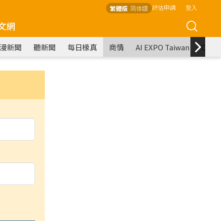
評估申請
登入
繁體版
简体版
文網
漫新聞
聽新聞
每日椽真
商情
AI EXPO Taiwan
COM