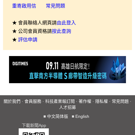
重寄啟用信
常見問題
★ 會員聯絡人網頁請
由此登入
★ 公司會員資格請
按此查詢
★
評估申請
關於我們
·
會員服務
·
科技產業報訂閱
·
著作權
·
隱私權
·
常見問題
·
人才招募
■
中文简体版
■
English
下載新聞App