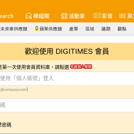
earch
椽經閣
活動家
影音
英
未來車供應鏈
蘋果供應鏈
產業
區域
議題
觀點
歡迎使用 DIGITIMES 會員
您是第一次使用會員資料庫，請點選
@company.com】
號密碼