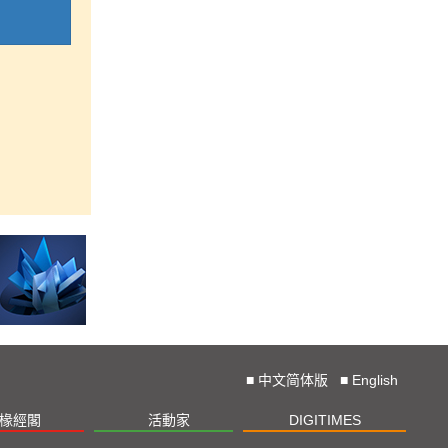
■
中文简体版
■
English
椽經閣
活動家
DIGITIMES