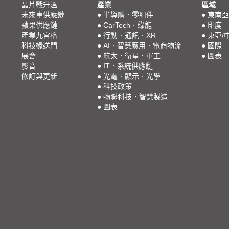
晶片戰升溫
產業
區域
未來車供應鏈
●
半導體．零組件
●
東南亞
蘋果供應鏈
●
CarTech．綠能
●
印度
產業九宮格
●
行動．通訊．XR
●
東亞/
科技椽送門
●
AI．智慧應用．電商物流
●
國際
展會
●
航太．衛星．軍工
●
圖表
影音
●
IT．系統供應鏈
修訂與更新
●
光電．顯示．光學
●
科技政策
●
物聯科技．智慧製造
●
圖表