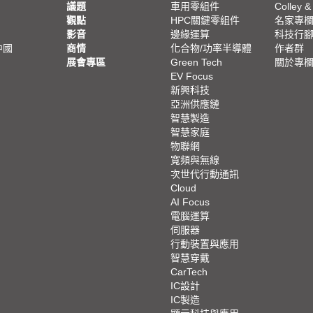
議題
車用零組件
Colley &
觀點
HPC關鍵零組件
名家專
影音
邊緣運算
科技行
中國
商情
化合物/功率半導體
作者群
展會專區
Green Tech
關於專
EV Focus
新興科技
亞洲供應鏈
智慧製造
智慧家庭
物聯網
寬頻與無線
次世代行動通訊
Cloud
AI Focus
電腦運算
伺服器
行動裝置與應用
智慧穿戴
CarTech
IC設計
IC製造