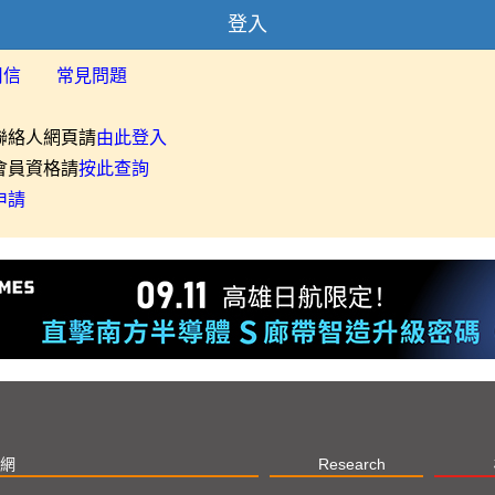
登入
用信
常見問題
聯絡人網頁請
由此登入
會員資格請
按此查詢
申請
網
Research