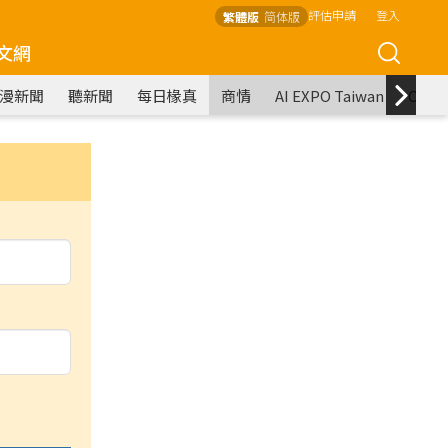
評估申請
登入
繁體版
简体版
文網
漫新聞
聽新聞
每日椽真
商情
AI EXPO Taiwan
COM