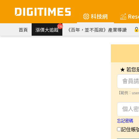
科技網
Res
259
首頁
漲價大追蹤
《百年，並不孤寂》產業導讀
★ 若
【範例：user
忘記密碼
記住帳