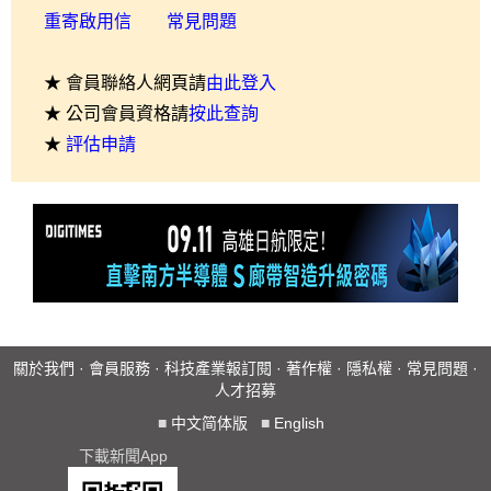
重寄啟用信
常見問題
★ 會員聯絡人網頁請
由此登入
★ 公司會員資格請
按此查詢
★
評估申請
關於我們
·
會員服務
·
科技產業報訂閱
·
著作權
·
隱私權
·
常見問題
·
人才招募
■
中文简体版
■
English
下載新聞App