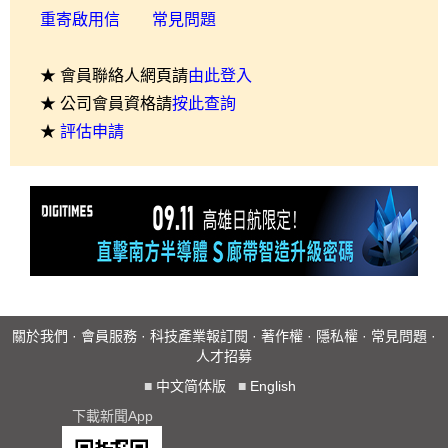
重寄啟用信
常見問題
★ 會員聯絡人網頁請
由此登入
★ 公司會員資格請
按此查詢
★
評估申請
關於我們
·
會員服務
·
科技產業報訂閱
·
著作權
·
隱私權
·
常見問題
·
人才招募
■
中文简体版
■
English
下載新聞App