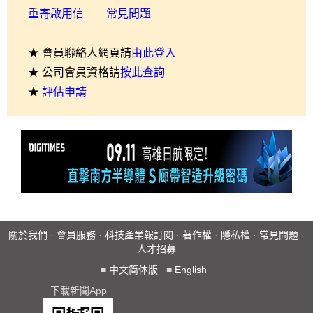
重寄啟用信
常見問題
★ 會員聯絡人網頁請
由此登入
★ 公司會員資格請
按此查詢
★
評估申請
關於我們
·
會員服務
·
科技產業報訂閱
·
著作權
·
隱私權
·
常見問題
·
人才招募
■
中文简体版
■
English
下載新聞App