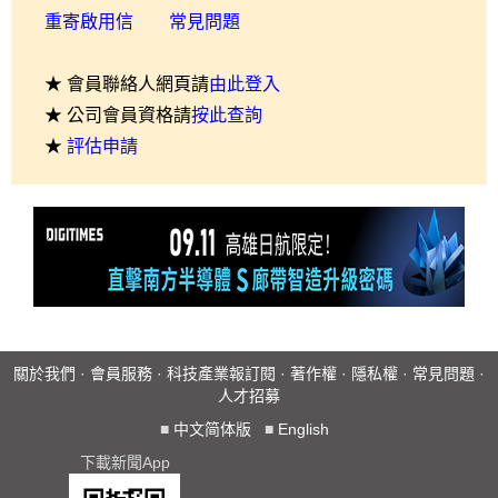
重寄啟用信
常見問題
★ 會員聯絡人網頁請
由此登入
★ 公司會員資格請
按此查詢
★
評估申請
關於我們
·
會員服務
·
科技產業報訂閱
·
著作權
·
隱私權
·
常見問題
·
人才招募
■
中文简体版
■
English
下載新聞App