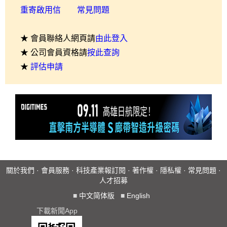
重寄啟用信
常見問題
★ 會員聯絡人網頁請
由此登入
★ 公司會員資格請
按此查詢
★
評估申請
關於我們
·
會員服務
·
科技產業報訂閱
·
著作權
·
隱私權
·
常見問題
·
人才招募
■
中文简体版
■
English
下載新聞App