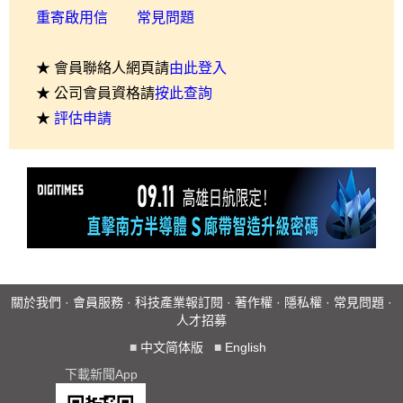
重寄啟用信
常見問題
★ 會員聯絡人網頁請
由此登入
★ 公司會員資格請
按此查詢
★
評估申請
關於我們
·
會員服務
·
科技產業報訂閱
·
著作權
·
隱私權
·
常見問題
·
人才招募
■
中文简体版
■
English
下載新聞App