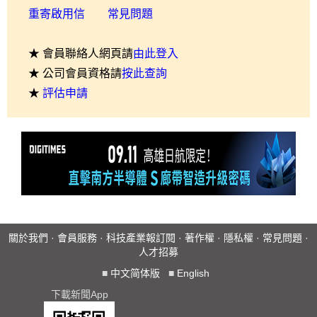
重寄啟用信
常見問題
★ 會員聯絡人網頁請
由此登入
★ 公司會員資格請
按此查詢
★
評估申請
關於我們
·
會員服務
·
科技產業報訂閱
·
著作權
·
隱私權
·
常見問題
·
人才招募
■
中文简体版
■
English
下載新聞App