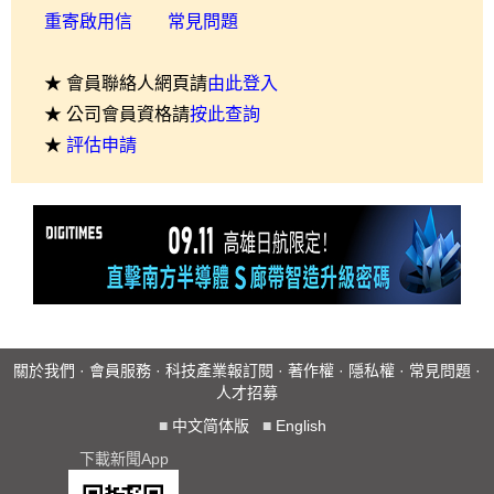
重寄啟用信
常見問題
★ 會員聯絡人網頁請
由此登入
★ 公司會員資格請
按此查詢
★
評估申請
關於我們
·
會員服務
·
科技產業報訂閱
·
著作權
·
隱私權
·
常見問題
·
人才招募
■
中文简体版
■
English
下載新聞App