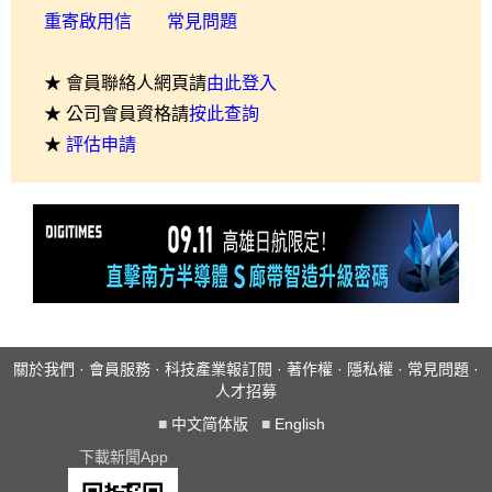
重寄啟用信
常見問題
★ 會員聯絡人網頁請
由此登入
★ 公司會員資格請
按此查詢
★
評估申請
關於我們
·
會員服務
·
科技產業報訂閱
·
著作權
·
隱私權
·
常見問題
·
人才招募
■
中文简体版
■
English
下載新聞App