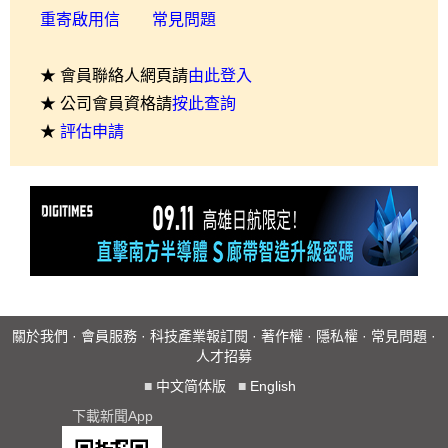
重寄啟用信
常見問題
★ 會員聯絡人網頁請
由此登入
★ 公司會員資格請
按此查詢
★
評估申請
關於我們
·
會員服務
·
科技產業報訂閱
·
著作權
·
隱私權
·
常見問題
·
人才招募
■
中文简体版
■
English
下載新聞App