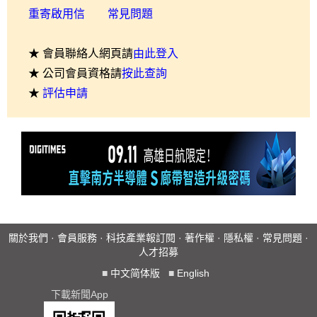
重寄啟用信
常見問題
★ 會員聯絡人網頁請
由此登入
★ 公司會員資格請
按此查詢
★
評估申請
關於我們
·
會員服務
·
科技產業報訂閱
·
著作權
·
隱私權
·
常見問題
·
人才招募
■
中文简体版
■
English
下載新聞App