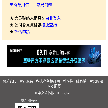
重寄啟用信
常見問題
★ 會員聯絡人網頁請
由此登入
★ 公司會員資格請
按此查詢
★
評估申請
關於我們
·
會員服務
·
科技產業報訂閱
·
著作權
·
隱私權
·
常見問題
·
人才招募
■
中文简体版
■
English
下載新聞App