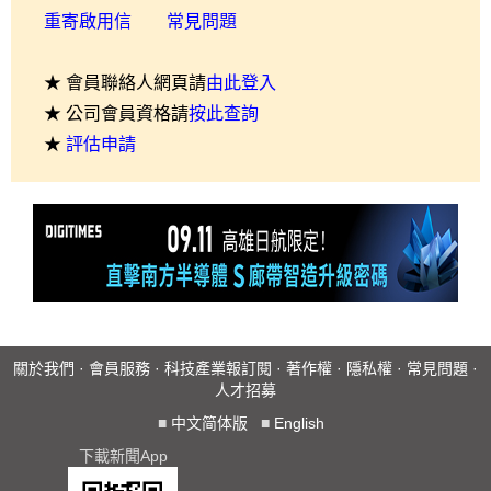
重寄啟用信
常見問題
★ 會員聯絡人網頁請
由此登入
★ 公司會員資格請
按此查詢
★
評估申請
關於我們
·
會員服務
·
科技產業報訂閱
·
著作權
·
隱私權
·
常見問題
·
人才招募
■
中文简体版
■
English
下載新聞App