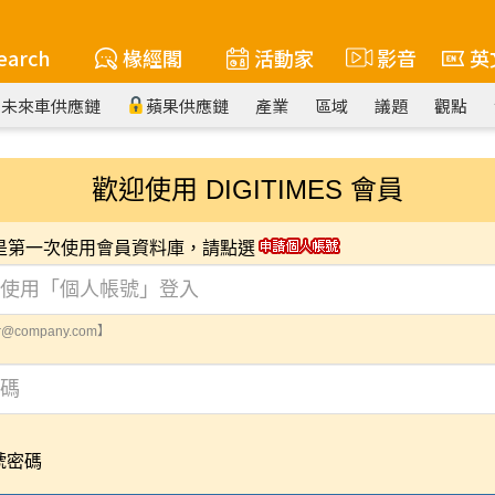
earch
椽經閣
活動家
影音
英
未來車供應鏈
蘋果供應鏈
產業
區域
議題
觀點
歡迎使用 DIGITIMES 會員
您是第一次使用會員資料庫，請點選
@company.com】
號密碼