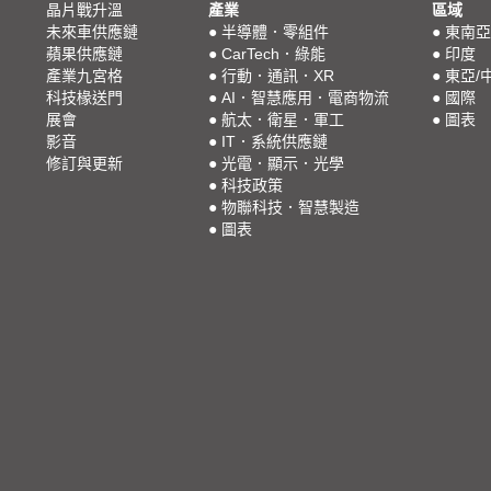
晶片戰升溫
產業
區域
未來車供應鏈
●
半導體．零組件
●
東南亞
蘋果供應鏈
●
CarTech．綠能
●
印度
產業九宮格
●
行動．通訊．XR
●
東亞/
科技椽送門
●
AI．智慧應用．電商物流
●
國際
展會
●
航太．衛星．軍工
●
圖表
影音
●
IT．系統供應鏈
修訂與更新
●
光電．顯示．光學
●
科技政策
●
物聯科技．智慧製造
●
圖表