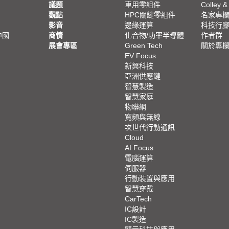
議題
車用零組件
Colley &
觀點
HPC關鍵零組件
名家專
影音
邊緣運算
科技行
中國
商情
化合物/功率半導體
作者群
展會專區
Green Tech
關於專
EV Focus
新興科技
亞洲供應鏈
智慧製造
智慧家庭
物聯網
寬頻與無線
次世代行動通訊
Cloud
AI Focus
電腦運算
伺服器
行動裝置與應用
智慧穿戴
CarTech
IC設計
IC製造