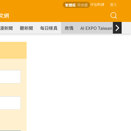
評估申請
登入
繁體版
简体版
文網
漫新聞
聽新聞
每日椽真
商情
AI EXPO Taiwan
COM