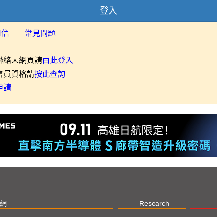
登入
用信
常見問題
聯絡人網頁請
由此登入
會員資格請
按此查詢
申請
網
Research