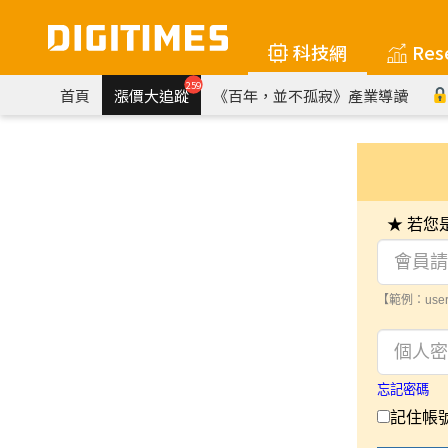
科技網
Res
259
首頁
漲價大追蹤
《百年，並不孤寂》產業導讀
★ 若
【範例：user
忘記密碼
記住帳