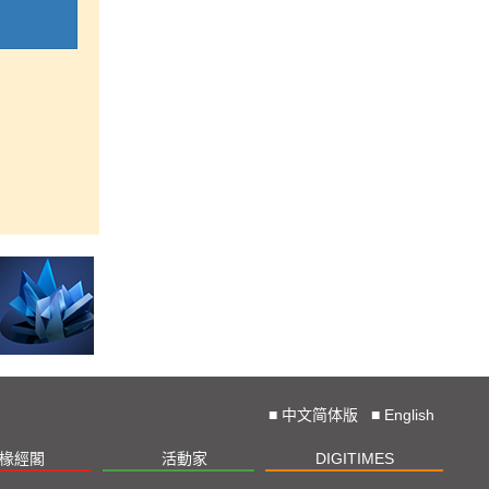
■
中文简体版
■
English
椽經閣
活動家
DIGITIMES