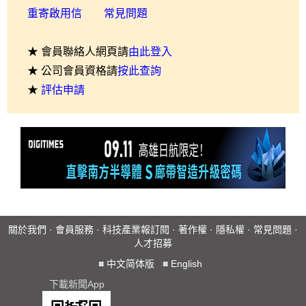
重寄啟用信
常見問題
★ 會員聯絡人網頁請
由此登入
★ 公司會員資格請
按此查詢
★
評估申請
關於我們
·
會員服務
·
科技產業報訂閱
·
著作權
·
隱私權
·
常見問題
·
人才招募
■
中文简体版
■
English
下載新聞App