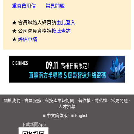
重寄啟用信
常見問題
★ 會員聯絡人網頁請
由此登入
★ 公司會員資格請
按此查詢
★
評估申請
關於我們
·
會員服務
·
科技產業報訂閱
·
著作權
·
隱私權
·
常見問題
·
人才招募
■
中文简体版
■
English
下載新聞App