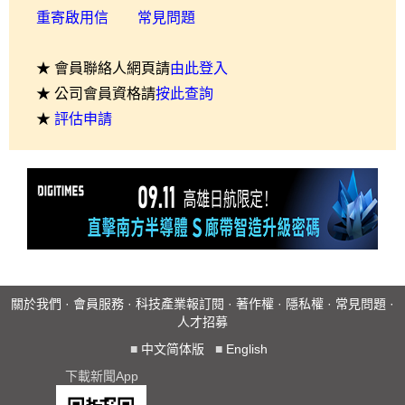
重寄啟用信
常見問題
★ 會員聯絡人網頁請
由此登入
★ 公司會員資格請
按此查詢
★
評估申請
關於我們
·
會員服務
·
科技產業報訂閱
·
著作權
·
隱私權
·
常見問題
·
人才招募
■
中文简体版
■
English
下載新聞App