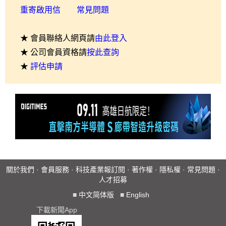
重寄啟用信
常見問題
★ 會員聯絡人網頁請
由此登入
★ 公司會員資格請
按此查詢
★
評估申請
關於我們
·
會員服務
·
科技產業報訂閱
·
著作權
·
隱私權
·
常見問題
·
人才招募
■
中文简体版
■
English
下載新聞App