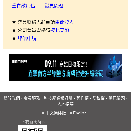
重寄啟用信
常見問題
★ 會員聯絡人網頁請
由此登入
★ 公司會員資格請
按此查詢
★
評估申請
關於我們
·
會員服務
·
科技產業報訂閱
·
著作權
·
隱私權
·
常見問題
·
人才招募
■
中文简体版
■
English
下載新聞App