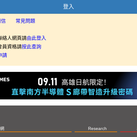
登入
用信
常見問題
聯絡人網頁請
由此登入
會員資格請
按此查詢
申請
網
Research