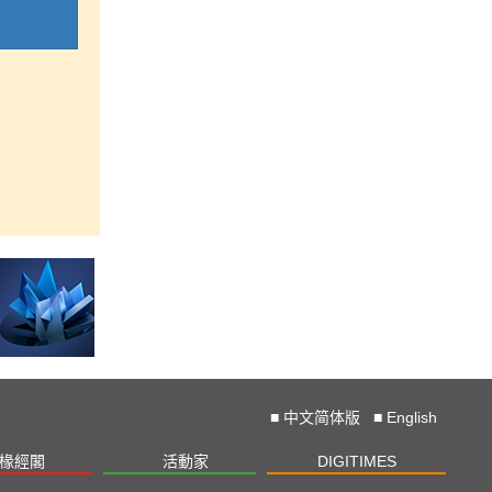
■
中文简体版
■
English
椽經閣
活動家
DIGITIMES