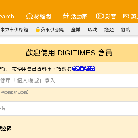
earch
椽經閣
活動家
影音
英
未來車供應鏈
蘋果供應鏈
產業
區域
議題
觀點
歡迎使用 DIGITIMES 會員
您是第一次使用會員資料庫，請點選
@company.com】
號密碼