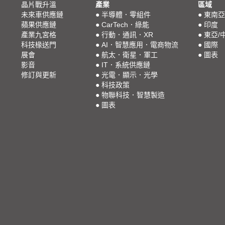
晶片戰升溫
產業
區域
未來車供應鏈
●
半導體．零組件
●
東南亞
蘋果供應鏈
●
CarTech．綠能
●
印度
產業九宮格
●
行動．通訊．XR
●
東亞/
科技椽送門
●
AI．智慧應用．電商物流
●
國際
展會
●
航太．衛星．軍工
●
圖表
影音
●
IT．系統供應鏈
修訂與更新
●
光電．顯示．光學
●
科技政策
●
物聯科技．智慧製造
●
圖表