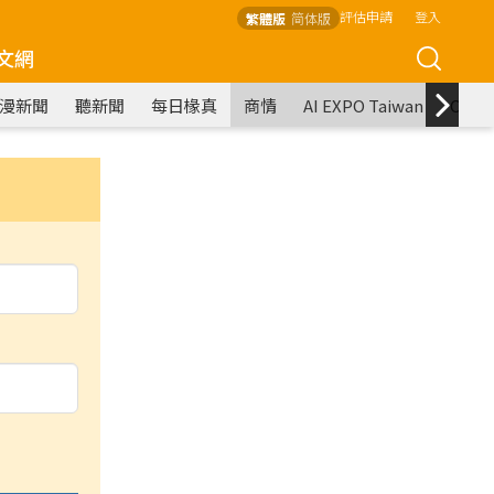
評估申請
登入
繁體版
简体版
文網
漫新聞
聽新聞
每日椽真
商情
AI EXPO Taiwan
COM