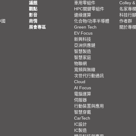
議題
車用零組件
Colley &
觀點
HPC關鍵零組件
名家專
影音
邊緣運算
科技行
中國
商情
化合物/功率半導體
作者群
展會專區
Green Tech
關於專
EV Focus
新興科技
亞洲供應鏈
智慧製造
智慧家庭
物聯網
寬頻與無線
次世代行動通訊
Cloud
AI Focus
電腦運算
伺服器
行動裝置與應用
智慧穿戴
CarTech
IC設計
IC製造