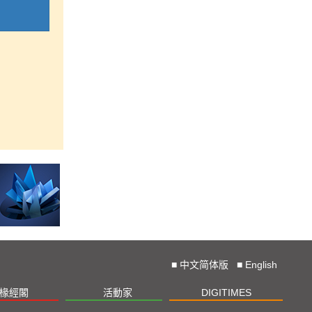
■
中文简体版
■
English
椽經閣
活動家
DIGITIMES