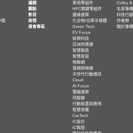
議題
車用零組件
Colley &
觀點
HPC關鍵零組件
名家專
影音
邊緣運算
科技行
中國
商情
化合物/功率半導體
作者群
展會專區
Green Tech
關於專
EV Focus
新興科技
亞洲供應鏈
智慧製造
智慧家庭
物聯網
寬頻與無線
次世代行動通訊
Cloud
AI Focus
電腦運算
伺服器
行動裝置與應用
智慧穿戴
CarTech
IC設計
IC製造