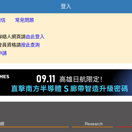
登入
用信
常見問題
聯絡人網頁請
由此登入
會員資格請
按此查詢
申請
網
Research