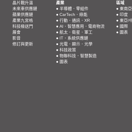
晶片戰升溫
產業
區域
未來車供應鏈
●
半導體．零組件
●
東南亞
蘋果供應鏈
●
CarTech．綠能
●
印度
產業九宮格
●
行動．通訊．XR
●
東亞/
科技椽送門
●
AI．智慧應用．電商物流
●
國際
展會
●
航太．衛星．軍工
●
圖表
影音
●
IT．系統供應鏈
修訂與更新
●
光電．顯示．光學
●
科技政策
●
物聯科技．智慧製造
●
圖表