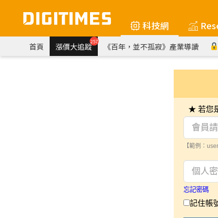
科技網
Res
257
首頁
漲價大追蹤
《百年，並不孤寂》產業導讀
★ 若
【範例：user
忘記密碼
記住帳