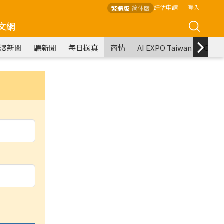
評估申請
登入
繁體版
简体版
文網
漫新聞
聽新聞
每日椽真
商情
AI EXPO Taiwan
COM