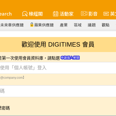
earch
椽經閣
活動家
影音
英
未來車供應鏈
蘋果供應鏈
產業
區域
議題
觀點
歡迎使用 DIGITIMES 會員
您是第一次使用會員資料庫，請點選
@company.com】
號密碼