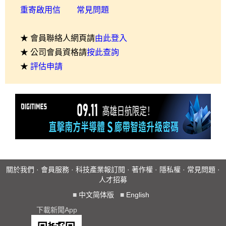
重寄啟用信
常見問題
★ 會員聯絡人網頁請
由此登入
★ 公司會員資格請
按此查詢
★
評估申請
關於我們
·
會員服務
·
科技產業報訂閱
·
著作權
·
隱私權
·
常見問題
·
人才招募
■
中文简体版
■
English
下載新聞App