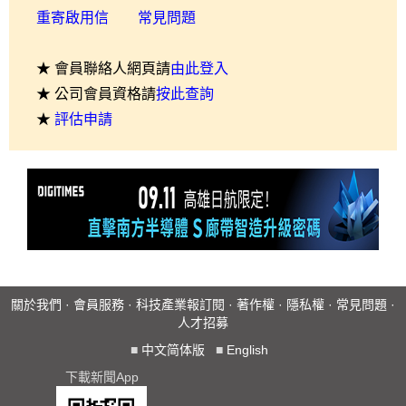
重寄啟用信
常見問題
★ 會員聯絡人網頁請
由此登入
★ 公司會員資格請
按此查詢
★
評估申請
關於我們
·
會員服務
·
科技產業報訂閱
·
著作權
·
隱私權
·
常見問題
·
人才招募
■
中文简体版
■
English
下載新聞App